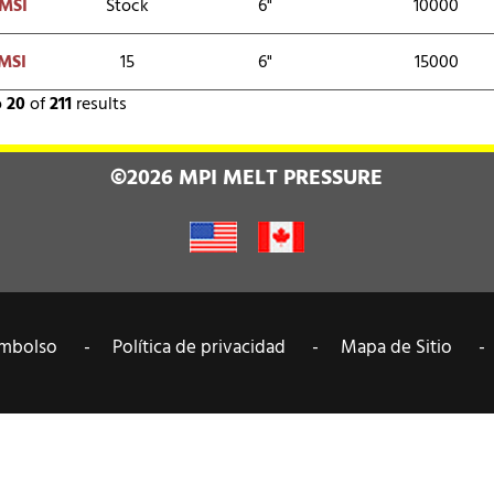
MSI
Stock
6"
10000
MSI
15
6"
15000
o
20
of
211
results
©2026 MPI MELT PRESSURE
reembolso -
Política de privacidad -
Mapa de Sitio -