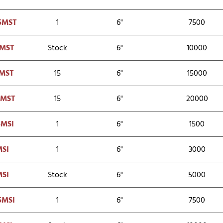
5MST
1
6"
7500
0MST
Stock
6"
10000
MST
15
6"
15000
0MST
15
6"
20000
5MSI
1
6"
1500
SI
1
6"
3000
SI
Stock
6"
5000
5MSI
1
6"
7500