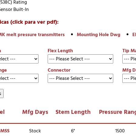
(538C) Rating
ensor Built-In
cas (click para ver pdf):
K melt pressure transmitters
Mounting Hole Dwg
E
h
Flex Length
Tip Ma
nge
Connector
Mfg D
s
el
Mfg Days
Stem Length
Pressure Ran
5MSS
Stock
6"
1500