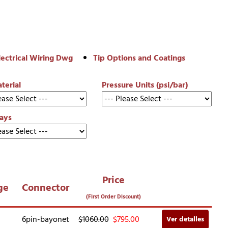
lectrical Wiring Dwg
Tip Options and Coatings
terial
Pressure Units (psi/bar)
ays
Price
ge
Connector
(First Order Discount)
6pin-bayonet
$1060.00
$
795.00
Ver detalles