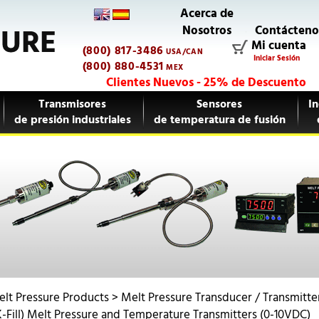
Acerca de
Nosotros
Contácteno
Mi cuenta
(800) 817-3486
USA/CAN
Iniciar Sesión
(800) 880-4531
MEX
Clientes Nuevos - 25% de Descuento
Transmisores
Sensores
In
de presión industriales
de temperatura de fusión
lt Pressure Products
>
Melt Pressure Transducer / Transmitte
Fill) Melt Pressure and Temperature Transmitters (0-10VDC)