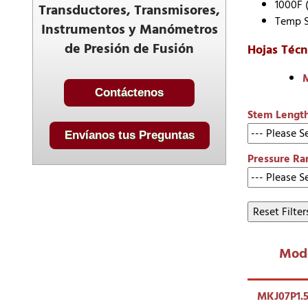
1000F 
Transductores, Transmisores,
Temp S
Instrumentos y Manómetros
de Presión de Fusión
Hojas Técni
M
Contáctenos
Stem Lengt
Envíanos tus Preguntas
Pressure Ra
Reset Filter
Mod
MKJ07P1.