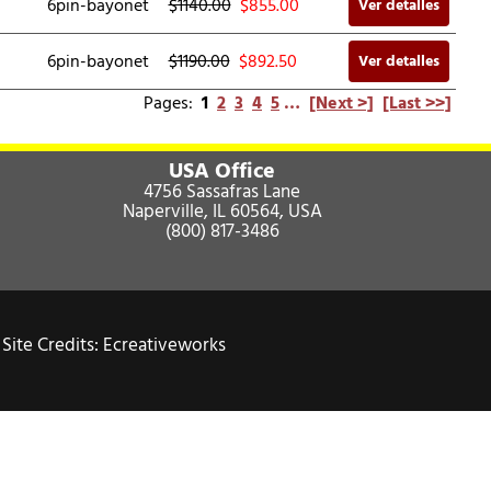
6pin-bayonet
$1140.00
$
855.00
Ver detalles
6pin-bayonet
$1190.00
$
892.50
Ver detalles
Pages:
1
2
3
4
5
…
[Next >]
[Last >>]
USA Office
4756 Sassafras Lane
Naperville, IL 60564, USA
(800) 817-3486
Site Credits:
Ecreativeworks